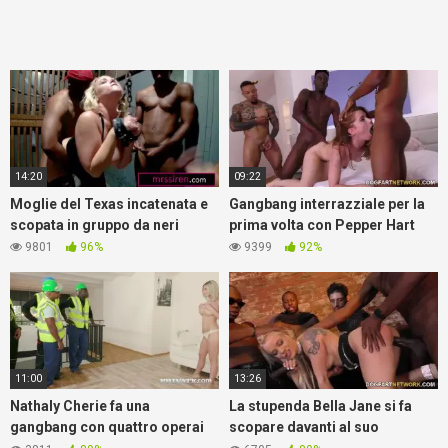
14:20
09:22
Moglie del Texas incatenata e
Gangbang interrazziale per la
scopata in gruppo da neri
prima volta con Pepper Hart
9801
96%
9399
92%
11:00
13:26
Nathaly Cherie fa una
La stupenda Bella Jane si fa
gangbang con quattro operai
scopare davanti al suo