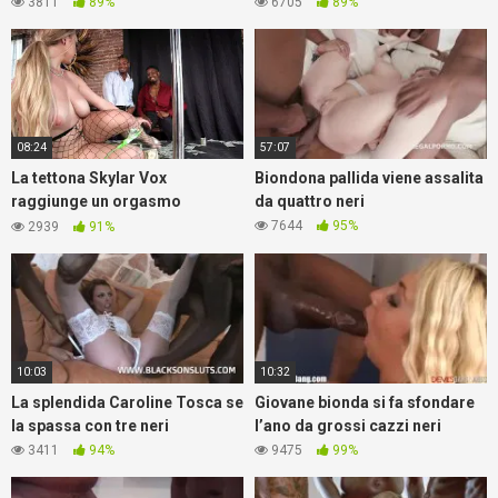
neri
fidanzato
3811
89%
6705
89%
08:24
57:07
La tettona Skylar Vox
Biondona pallida viene assalita
raggiunge un orgasmo
da quattro neri
multiplo durante una gangbang
7644
95%
2939
91%
interrazziale
10:03
10:32
La splendida Caroline Tosca se
Giovane bionda si fa sfondare
la spassa con tre neri
l’ano da grossi cazzi neri
3411
94%
9475
99%