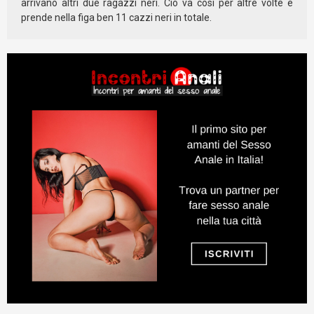
arrivano altri due ragazzi neri. Ciò va così per altre volte e
prende nella figa ben 11 cazzi neri in totale.