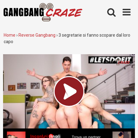
Skip
to
content
Home
›
Reverse Gangbang
›
3 segretarie si fanno scopare dal loro
capo