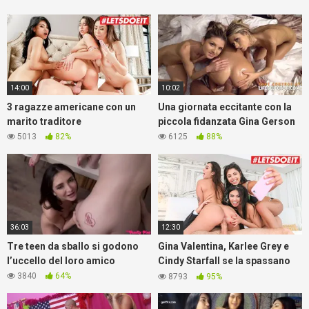
14:00
10:02
3 ragazze americane con un
Una giornata eccitante con la
marito traditore
piccola fidanzata Gina Gerson
5013
82%
6125
88%
36:03
12:30
Tre teen da sballo si godono
Gina Valentina, Karlee Grey e
l’uccello del loro amico
Cindy Starfall se la spassano
con un bel ragazzone
3840
64%
8793
95%