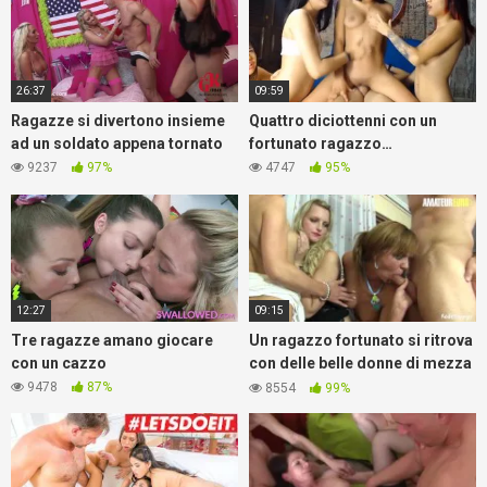
26:37
09:59
Ragazze si divertono insieme
Quattro diciottenni con un
ad un soldato appena tornato
fortunato ragazzo…
9237
97%
4747
95%
12:27
09:15
Tre ragazze amano giocare
Un ragazzo fortunato si ritrova
con un cazzo
con delle belle donne di mezza
età
9478
87%
8554
99%